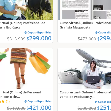
irtual (Online) Profesional de
Curso virtual (Online) Profesiona
ría Ecológica
Grafista Maquetista
Cupos disponibles
Cupos dis
299.000
299
$
$
$
$
313.999
473.000
irtual (Online) de Personal
Curso virtual (Online) Profesiona
 (con o sin...
Venta de Productos y...
(
1
)
Cupos disponibles
Cupos dis
421.000
251
$
$
$
$
549.000
336.000