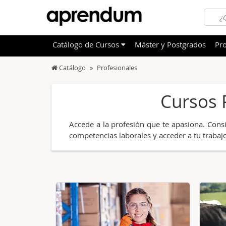
Catálogo
de
Cursos
Máster y Postgrados
Pro
Catálogo
Profesionales
TODOS
Sanidad
Cursos 
OFERTAS DESTACADAS
Informá
CURSOS MÁS VALORADOS
Idioma
Accede a la profesión que te apasiona. Cons
NOVEDADES DE NUESTRO CATÁLOGO
Admini
competencias laborales y acceder a tu trabajo
Deporte
Educac
Otras T