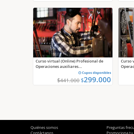
Curso virtual (Online) Profesional de
Curso v
Operaciones auxiliares...
Operaci
Cupos disponibles
299.000
$
$
441.000
Quiénes somos
Preguntas frec
Contáctanos
Promociona tu