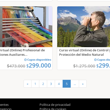
irtual (Online) Profesional de
Curso virtual (Online) de Control 
ones Auxiliares...
Protección del Medio Natural
Cupos disponibles
Cupos dis
299.000
299
$
$
$
$
473.000
1.275.000
«
1
2
3
4
5
...
»
uentes
Política de privacidad
 negocio
Política de cookies