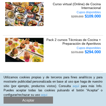
Curso virtual (Online) de Cocina
Internacional
Cupos disponibles
$
109.000
$
209.000
Pack 2 cursos Técnicas de Cocina +
Preparación de Aperitivos
Cupos disponibles
$
294.000
$
379.000
Curso virtual (Online) de Cocina y
Utilizamos cookies propias y de terceros para fines analíticos y para
Gastronomía Japonesa
mostrarte publicidad personalizada en base al uso que haga de nuestro
Cupos disponibles
aqui
sitio (por ejemplo, productos vistos). Consulta
para más Info.
$
109.000
$
209.000
Puedes aceptar todas las cookies pulsando el botón “Aceptar” o
aqui
configurar/rechazar su uso
Aceptar