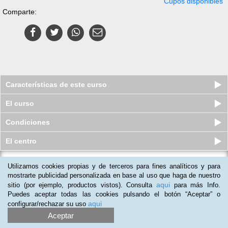
Cupos disponibles
Comparte:
Características de este curso
El curso
Condiciones
El centro
Utilizamos cookies propias y de terceros para fines analíticos y para
Curso virtual de Técnico Superior en
Cocina y Gastronomía
mostrarte publicidad personalizada en base al uso que haga de nuestro
aqui
sitio (por ejemplo, productos vistos). Consulta
para más Info.
Quedan 4 plazas
$
294.000
$
701.000
Puedes aceptar todas las cookies pulsando el botón “Aceptar” o
aqui
configurar/rechazar su uso
Aceptar
(
10
)