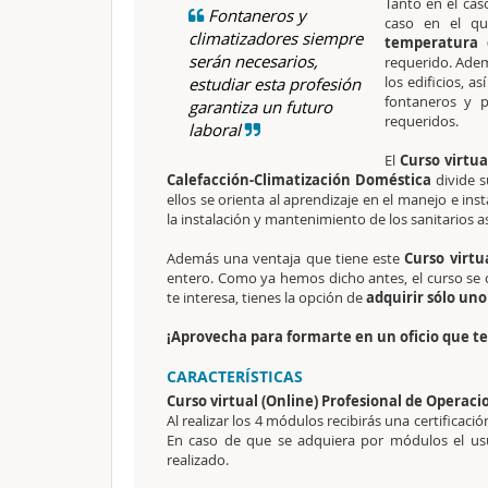
Tanto en el cas
Fontaneros y
caso en el q
climatizadores siempre
temperatura 
serán necesarios,
requerido. Adem
los edificios, a
estudiar esta profesión
fontaneros y p
garantiza un futuro
requeridos.
laboral
El
Curso virtua
Calefacción-Climatización Doméstica
divide s
ellos se orienta al aprendizaje en el manejo e in
la instalación y mantenimiento de los sanitarios a
Además una ventaja que tiene este
Curso virtu
entero. Como ya hemos dicho antes, el curso se
te interesa, tienes la opción de
adquirir sólo uno
¡Aprovecha para formarte en un oficio que te 
CARACTERÍSTICAS
Curso virtual (Online) Profesional de Operaci
Al realizar los 4 módulos recibirás una certificac
En caso de que se adquiera por módulos el usua
realizado.