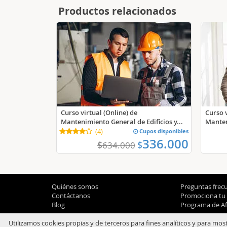
Productos relacionados
Curso virtual (Online) de
Curso v
Mantenimiento General de Edificios y...
Manten
(
4
)
Cupos disponibles
336.000
$
$
634.000
Quiénes somos
Preguntas frec
Contáctanos
Promociona tu
Blog
Programa de Afi
Utilizamos cookies propias y de terceros para fines analíticos y para mos