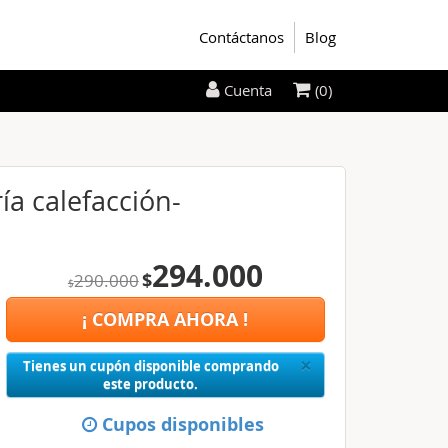
Contáctanos
Blog
(0)
Cuenta
ía calefacción-
294.000
$
290.000
$
¡ COMPRA AHORA !
Close
×
Tienes un cupón disponible comprando
este producto.
Cupos disponibles