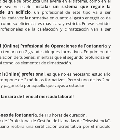
o de que se produzca una avería en el sistema, como en el
ue sea necesario
instalar un sistema que regule la
de un edificio
, un profesional de este tipo va a ser
ás, cada vez la normativa en cuanto al gasto energético de
sí como su eficiencia, es más clara y estricta. En ese sentido,
rofesionales de la calefacción y climatización van a ser
l (Online) Profesional de Operaciones de Fontanería y
u temario en 2 grandes bloques formativos. En primero de
stalación de tuberías, mientras que el segundo profundiza en
sí como los elementos de climatización.
al (Online) profesional
, es que no es necesario estudiarlo
 compone de 2 módulos formativos. Pero si uno de los 2 no
y pagar sólo por aquello que vayas a estudiar.
lanzará de lleno al mercado laboral!
ones de fontanería
, de 110 horas de duración.
ión de "Profesional de Gestión de Llamadas de Teleasistencia".
rio recibirá una certificación acreditativa por el módulo