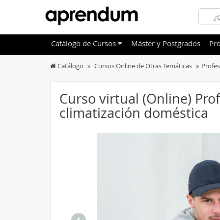
Catálogo
de
Cursos
Máster y Postgrados
Pro
Catálogo
Cursos Online de Otras Temáticas
Profes
TODOS
Sanidad
OFERTAS DESTACADAS
Informá
Curso virtual (Online) Pr
CURSOS MÁS VALORADOS
climatización doméstica
Idioma
NOVEDADES DE NUESTRO CATÁLOGO
Admini
Deporte
Educac
Otras T