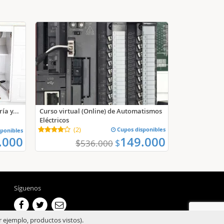
Curso virtual (Online) de Automatismos
ía y...
Eléctricos
(
2
)
Cupos disponibles
ponibles
.000
149.000
$
$
536.000
Síguenos
r ejemplo, productos vistos).