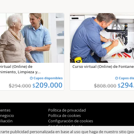
irtual (Online) de
Curso virtual (Online) de Fontaner
imiento, Limpieza y...
Cupos disponibles
Cupos dis
209.000
294
$
$
$
$
294.000
808.000
uentes
Política de privacidad
 negocio
Política de cookies
liación
Configuración de cookies
Condiciones de uso
trarte publicidad personalizada en base al uso que haga de nuestro sitio (po