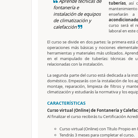
Aprende técnicas de
tuberías
, así 
fontanería e
mantenimiento
instalación de equipos
enseñarán a
acondicionad
de climatización y
curso será el 
calefacción
laboral en este o
El curso se divide en dos partes: la primera está 
operaciones más básicas y nociones elementale
herramientas y materiales más utilizados. Aprender
en el manipulado de tuberías: técnicas de un
relacionadas con la instalación.
La segunda parte del curso está dedicada a la in
doméstico. Empezarás con la instalación de los apa
montaje, reparación, limpieza de filtros y mant
climatización y estudiarás la normativa y los equi
CARACTERÍSTICAS
Curso virtual (Online) de Fontanería y Calef
Al finalizar el curso recibirás tu Certificación Acred
Curso virtual (Online) con Título Propio en
Tendrás 3 meses para completar el curso.