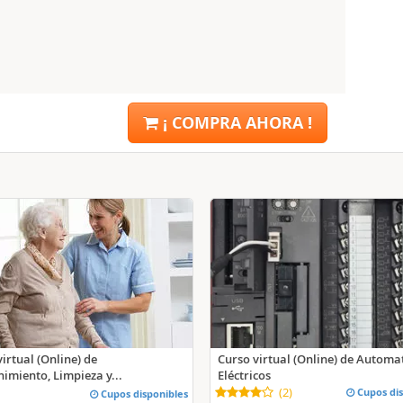
¡ COMPRA AHORA !
Curso virtual (Online) de Autom
irtual (Online) de
Eléctricos
imiento, Limpieza y...
(
2
)
Cupos dis
Cupos disponibles