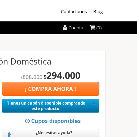
Contáctanos
Blog
(0)
Cuenta
ción Doméstica
294.000
$
808.000
$
¡ COMPRA AHORA !
Close
×
Tienes un cupón disponible comprando
este producto.
Cupos disponibles
¿Necesitas ayuda?