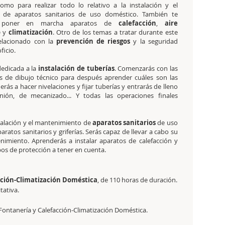
como para realizar todo lo relativo a la instalación y el
 de aparatos sanitarios de uso doméstico. También te
 poner en marcha aparatos de
calefacción
,
aire
o
y
climatización
. Otro de los temas a tratar durante este
relacionado con la
prevención de riesgos
y la seguridad
ficio.
dedicada a la
instalación de tuberías
. Comenzarás con las
s de dibujo técnico para después aprender cuáles son las
ás a hacer nivelaciones y fijar tuberías y entrarás de lleno
ión, de mecanizado... Y todas las operaciones finales
stalación y el mantenimiento de
aparatos sanitarios
de uso
ratos sanitarios y griferías. Serás capaz de llevar a cabo su
enimiento. Aprenderás a instalar aparatos de calefacción y
pos de protección a tener en cuenta.
acción-Climatización Doméstica
, de 110 horas de duración.
itativa.
 Fontanería y Calefacción-Climatización Doméstica.