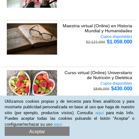
Maestria virtual (Online) en Historia
Mundial y Humanidades
Cupos disponibles
$
1.059.000
$
2.121.000
Curso virtual (Online) Universitario
de Nutrición y Dietética
Cupos disponibles
$
430.000
$
846.000
Utilizamos cookies propias y de terceros para fines analíticos y para
mostrarte publicidad personalizada en base al uso que haga de nuestro
aqui
sitio (por ejemplo, productos vistos). Consulta
para más Info.
Puedes aceptar todas las cookies pulsando el botón “Aceptar” o
Curso virtual (Online) Universitario
aqui
configurar/rechazar su uso
de Cuidados Auxiliares en...
Aceptar
Cupos disponibles
$
430.000
$
846.000