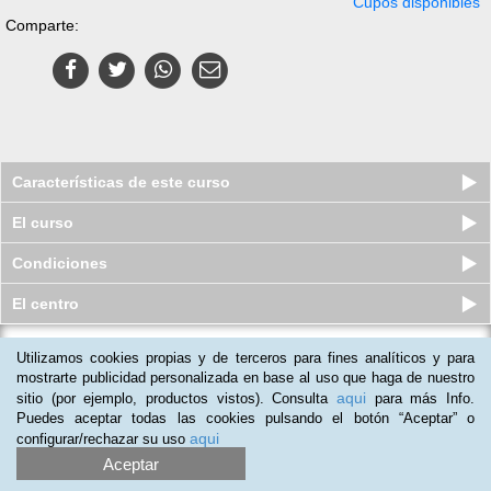
Cupos disponibles
Comparte:
Características de este curso
El curso
Condiciones
El centro
Utilizamos cookies propias y de terceros para fines analíticos y para
Curso Universitario en Psico
Oncología y Cuidados Paliativos
mostrarte publicidad personalizada en base al uso que haga de nuestro
aqui
sitio (por ejemplo, productos vistos). Consulta
para más Info.
Cupos disponibles
$
430.000
$
846.000
Puedes aceptar todas las cookies pulsando el botón “Aceptar” o
aqui
configurar/rechazar su uso
Aceptar