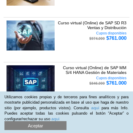
Curso virtual (Online) de SAP SD R3
Ventas y Distribución
Cupos disponibles
$
761.000
$
974.000
Curso virtual (Online) de SAP MM
S/4 HANA Gestión de Materiales
Cupos disponibles
$
761.000
$
846.000
Utilizamos cookies propias y de terceros para fines analíticos y para
mostrarte publicidad personalizada en base al uso que haga de nuestro
aqui
sitio (por ejemplo, productos vistos). Consulta
para más Info.
Curso virtual (Online) de Inteligencia
Puedes aceptar todas las cookies pulsando el botón “Aceptar” o
artificial en las admin...
aqui
configurar/rechazar su uso
Cupos disponibles
Aceptar
$
379.000
$
549.000