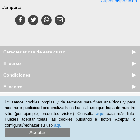
Cupos disponibles
Comparte:
Características de este curso
El curso
Condiciones
El centro
Quiénes somos
|
Preguntas frecuentes
|
Atención al Cliente
Utilizamos cookies propias y de terceros para fines analíticos y para
mostrarte publicidad personalizada en base al uso que haga de nuestro
Promociona tu negocio
|
Programa de Afiliación
aqui
sitio (por ejemplo, productos vistos). Consulta
para más Info.
2012-2026 Aprendum
Puedes aceptar todas las cookies pulsando el botón “Aceptar” o
LLámanos:
aqui
configurar/rechazar su uso
Aceptar
+57 601 50 88 884