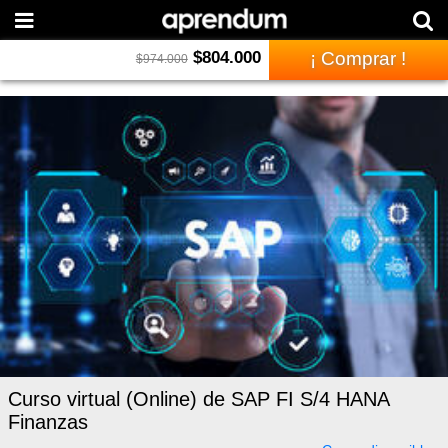
$
804.000
¡ Comprar !
$
974.000
Curso virtual (Online) de SAP FI S/4 HANA
Finanzas