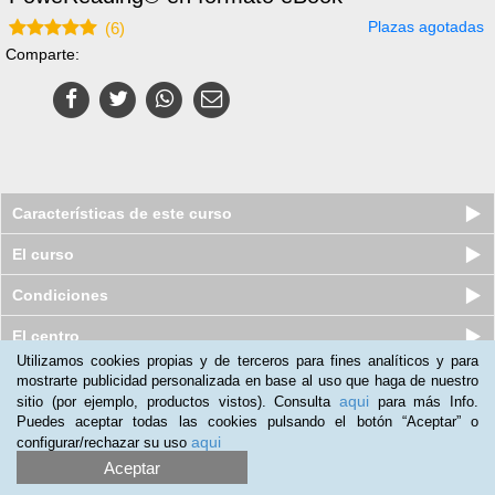
Plazas agotadas
(
6
)
Comparte:
Características de este curso
El curso
Condiciones
El centro
Utilizamos cookies propias y de terceros para fines analíticos y para
mostrarte publicidad personalizada en base al uso que haga de nuestro
Nuestros clientes opinan:
aqui
sitio (por ejemplo, productos vistos). Consulta
para más Info.
Puedes aceptar todas las cookies pulsando el botón “Aceptar” o
Humberto Urrunaga
(05-04-2019)
aqui
configurar/rechazar su uso
Lo recomiendo a las personas que trabajan con la lectura, para
Aceptar
los amante de la lectura, con esta herramienta minorizan el