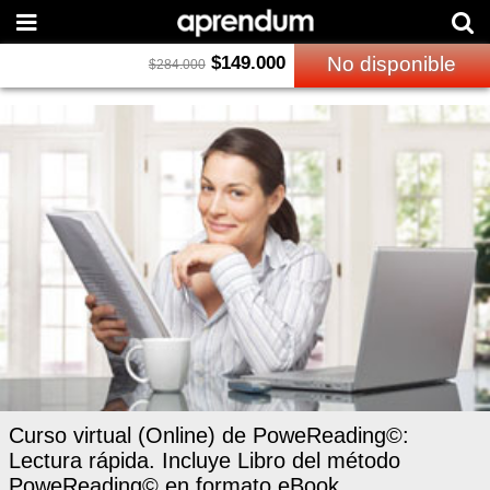
$
149.000
No disponible
$
284.000
Curso virtual (Online) de PoweReading©:
Lectura rápida. Incluye Libro del método
PoweReading© en formato eBook