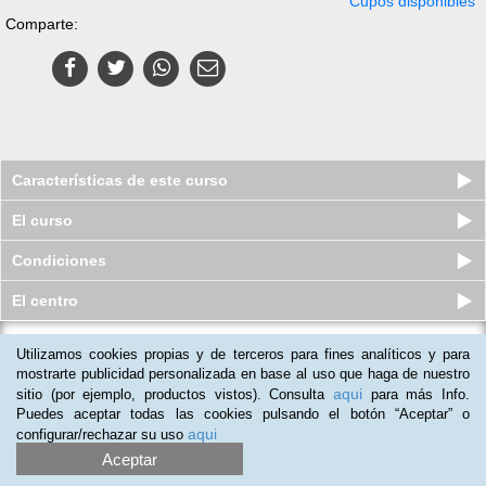
Cupos disponibles
Comparte:
Características de este curso
El curso
Condiciones
El centro
Curso virtual (Online) de Gestión de
Utilizamos cookies propias y de terceros para fines analíticos y para
Residuos Sanitarios
mostrarte publicidad personalizada en base al uso que haga de nuestro
aqui
Cupos disponibles
sitio (por ejemplo, productos vistos). Consulta
para más Info.
$
169.000
$
251.000
Puedes aceptar todas las cookies pulsando el botón “Aceptar” o
aqui
configurar/rechazar su uso
Aceptar