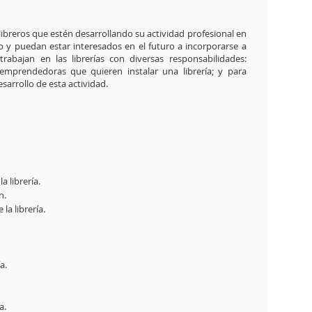
s libreros que estén desarrollando su actividad profesional en
do y puedan estar interesados en el futuro a incorporarse a
rabajan en las librerías con diversas responsabilidades:
 emprendedoras que quieren instalar una librería; y para
esarrollo de esta actividad.
 librería.
n.
 la librería.
a.
a.