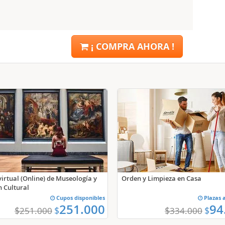
¡ COMPRA AHORA !
virtual (Online) de Museología y
Orden y Limpieza en Casa
n Cultural
Cupos disponibles
Plazas 
251.000
94
$
$
$
$
251.000
334.000