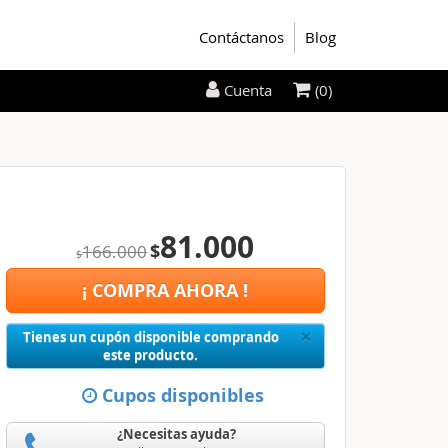
Contáctanos
Blog
(0)
Cuenta
81.000
$
166.000
$
¡ COMPRA AHORA !
Close
×
Tienes un cupón disponible comprando
este producto.
Cupos disponibles
¿Necesitas ayuda?