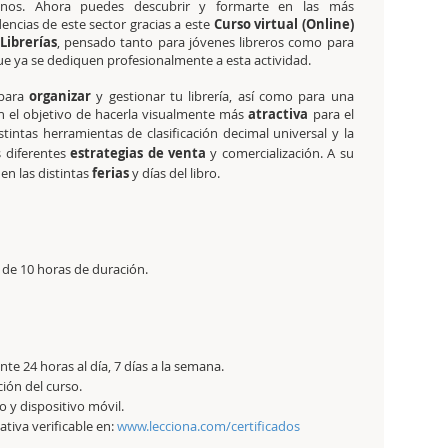
anos. Ahora puedes descubrir y formarte en las más
ncias de este sector gracias a este
Curso virtual (Online)
Librerías
, pensado tanto para jóvenes libreros
como para
ue ya se dediquen profesionalmente a esta actividad.
 para
organizar
y gestionar tu librería, así como para una
n el objetivo de hacerla visualmente más
atractiva
para el
istintas herramientas de clasificación decimal universal y la
s
diferentes
estrategias de venta
y comercialización. A su
en las distintas
ferias
y días del libro.
de 10 horas de duración.
e 24 horas al día, 7 días a la semana.
ción del curso.
 y dispositivo móvil.
tativa verificable en:
www.lecciona.com/certificados