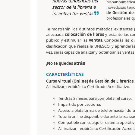
nuevas tendencias del
hispanoameric
sector de la librería e
novedosas tende
de Gestión de 
incentiva tus ventas
profesionales q
Te mostrarán los distintos métodos existentes
adecuada
colocación de libros
y estanterías co
público y estimular las
ventas
. Conocerás
las d
clasificación que realiza la UNESCO, y aprenderá
vez, serás capaz de analizar y potenciar
las ventas
¡
No te quedes atrás!
CARACTERÍSTICAS
Curso virtual (Online) de Gestión de Librerías,
Al finalizar, recibirás tu Certificado Acreditativo.
Tendrás 3 meses para completar el curso.
Impartido por Lecciona.
Acceso a plataforma de teleformación durant
Tutoría online disponible durante la realiza
Compatible con cualquier sistema operativo
Al finalizar, recibirás tu Certificación Acredi