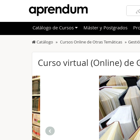
Catálogo
de
Cursos
Máster y Postgrados
Pro
Catálogo
Cursos Online de Otras Temáticas
Gestió
TODOS
Sanidad
OFERTAS DESTACADAS
Informá
Curso virtual (Online) de 
CURSOS MÁS VALORADOS
Idioma
NOVEDADES DE NUESTRO CATÁLOGO
Admini
Deporte
Educac
Otras T