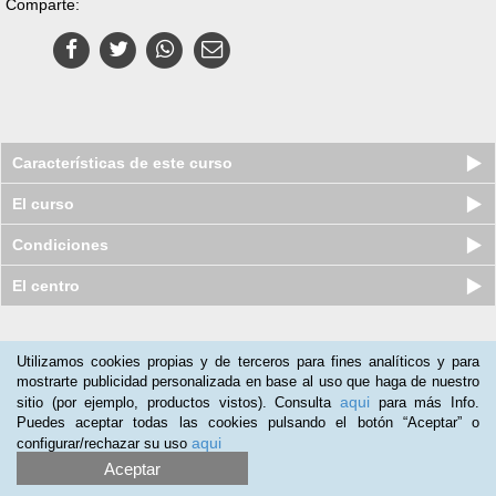
Comparte:
Características de este curso
El curso
Condiciones
El centro
Nuestros clientes opinan:
Utilizamos cookies propias y de terceros para fines analíticos y para
mostrarte publicidad personalizada en base al uso que haga de nuestro
Carlos Tomeo
(08-06-2019)
aqui
sitio (por ejemplo, productos vistos). Consulta
para más Info.
El producto se usa para introducirse en las alternativas actuales.
Puedes aceptar todas las cookies pulsando el botón “Aceptar” o
Creemos que es sencillo y que, a partir de esta básica formación,
aqui
configurar/rechazar su uso
se trata de realizar prácticas y desarrollos concretos. El curso, si
Aceptar
lo sumamos a la propia formación de Google en ADS es