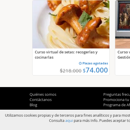
Curso virtual de setas: recogerlas y
Curso 
cocinarlas
Gestió
Plazas agotadas
74.000
$
$
218.000
Quiénes somos
Preguntas frec
Contáctanos
Promociona tu
Blog
Programa de Afi
Utilizamos cookies propias y de terceros para fines analíticos y para mos
Consulta
aqui
para más Info. Puedes aceptar to