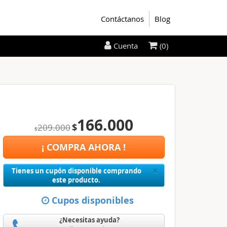
Contáctanos
Blog
(0)
Cuenta
166.000
$
209.000
$
¡ COMPRA AHORA !
Close
×
Tienes un cupón disponible comprando
este producto.
Cupos disponibles
¿Necesitas ayuda?