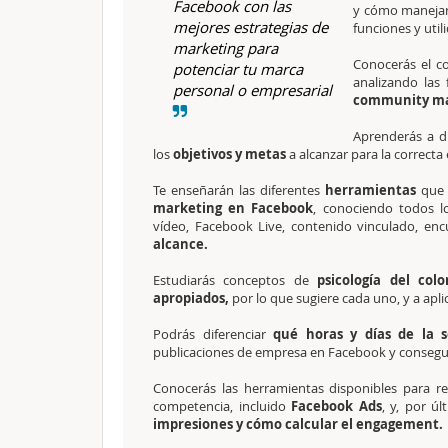
Facebook con las
y cómo manejar 
mejores estrategias de
funciones y util
marketing para
Conocerás el 
potenciar tu marca
analizando las 
personal o empresarial
community ma
Aprenderás a di
los
objetivos y metas
a alcanzar para la correcta 
Te enseñarán las diferentes
herramientas
que s
marketing en Facebook
, conociendo todos l
vídeo, Facebook Live, contenido vinculado, encu
alcance.
Estudiarás conceptos de
psicología del colo
apropiados,
por lo que sugiere cada uno, y a apli
Podrás diferenciar
qué horas y días de la 
publicaciones de empresa en Facebook y consegui
Conocerás las herramientas disponibles para re
competencia, incluido
Facebook Ads
, y, por ú
impresiones y cómo calcular el engagement.