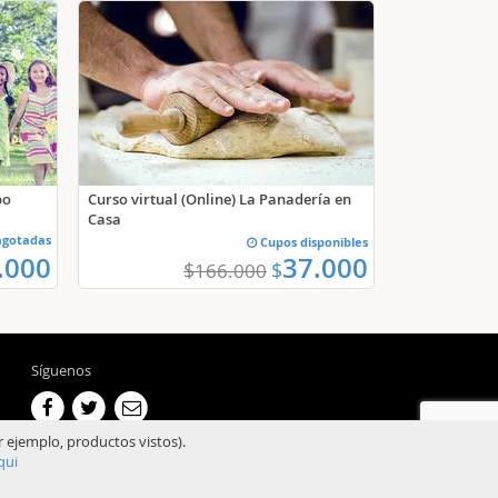
po
Curso virtual (Online) La Panadería en
Casa
agotadas
Cupos disponibles
.000
37.000
$
$
166.000
Síguenos
r ejemplo, productos vistos).
qui