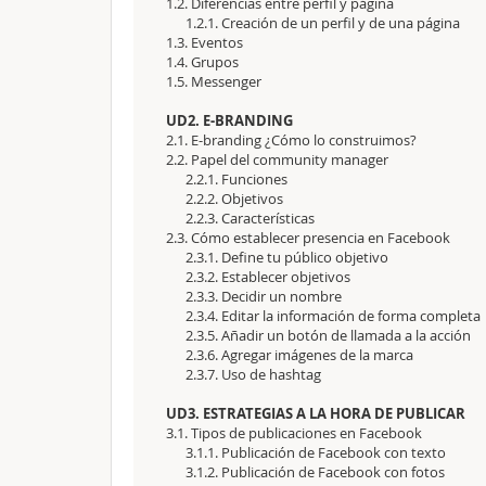
1.2. Diferencias entre perfil y página
1.2.1. Creación de un perfil y de una página
1.3. Eventos
1.4. Grupos
1.5. Messenger
UD2. E-BRANDING
2.1. E-branding ¿Cómo lo construimos?
2.2. Papel del community manager
2.2.1. Funciones
2.2.2. Objetivos
2.2.3. Características
2.3. Cómo establecer presencia en Facebook
2.3.1. Define tu público objetivo
2.3.2. Establecer objetivos
2.3.3. Decidir un nombre
2.3.4. Editar la información de forma completa
2.3.5. Añadir un botón de llamada a la acción
2.3.6. Agregar imágenes de la marca
2.3.7. Uso de hashtag
UD3. ESTRATEGIAS A LA HORA DE PUBLICAR
3.1. Tipos de publicaciones en Facebook
3.1.1. Publicación de Facebook con texto
3.1.2. Publicación de Facebook con fotos