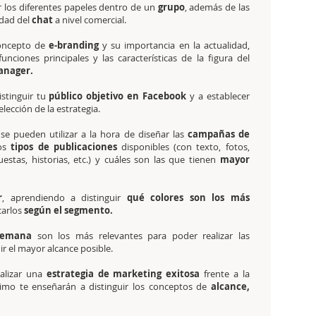
los diferentes papeles dentro de un
grupo
, además de las
idad del
chat
a nivel comercial.
concepto de
e-branding
y su importancia en la actualidad,
funciones principales y las características de la figura del
nager.
stinguir tu
público objetivo en Facebook
y a establecer
elección de la estrategia.
e pueden utilizar a la hora de diseñar las
campañas de
os
tipos de publicaciones
disponibles (con texto, fotos,
estas, historias, etc.) y cuáles son las que tienen
mayor
r
, aprendiendo a distinguir
qué colores son los más
carlos
según el segmento.
semana
son los más relevantes para poder realizar las
r el mayor alcance posible.
alizar una
estrategia de marketing exitosa
frente a la
ltimo te enseñarán a distinguir los conceptos de
alcance,