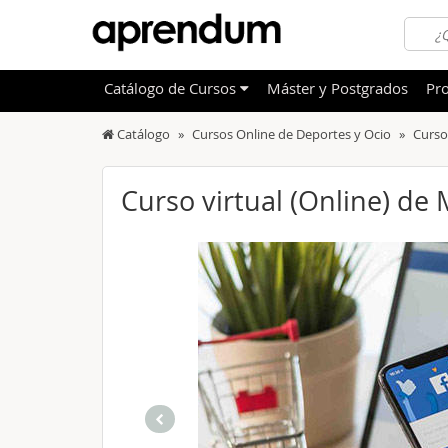
Catálogo
de
Cursos
Máster y Postgrados
Pro
Catálogo
Cursos Online de Deportes y Ocio
Curso
TODOS
Sanidad
OFERTAS DESTACADAS
Informá
Curso virtual (Online) de
CURSOS MÁS VALORADOS
Idioma
NOVEDADES DE NUESTRO CATÁLOGO
Admini
Deporte
Educac
Otras T