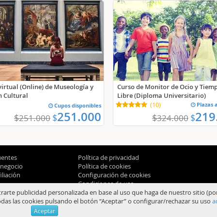
virtual (Online) de Museología y
Curso de Monitor de Ocio y Tiem
n Cultural
Libre (Diploma Universitario)
(
10
)
Plazas 
Cupos disponibles
251.000
219
$
$
$
$
251.000
324.000
uentes
Política de privacidad
 negocio
Política de cookies
liación
Configuración de cookies
Condiciones de uso
trarte publicidad personalizada en base al uso que haga de nuestro sitio (po
das las cookies pulsando el botón “Aceptar” o configurar/rechazar su uso
a
© 2012-2026 Aprendum
Aceptar