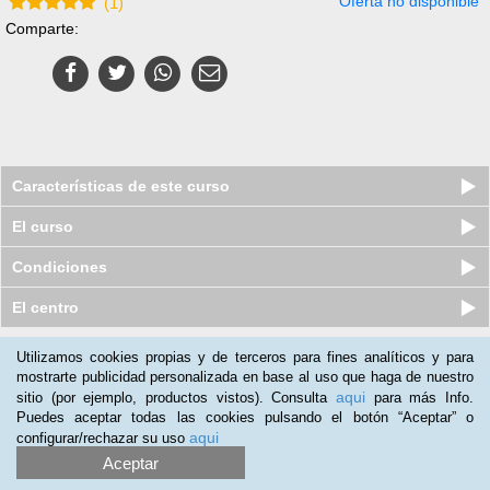
Oferta no disponible
(
1
)
Comparte:
Características de este curso
El curso
Condiciones
El centro
Utilizamos cookies propias y de terceros para fines analíticos y para
Nuestros clientes opinan:
mostrarte publicidad personalizada en base al uso que haga de nuestro
aqui
sitio (por ejemplo, productos vistos). Consulta
para más Info.
Isabel Cayuela
(17-11-2018)
Puedes aceptar todas las cookies pulsando el botón “Aceptar” o
Por ahora el curso es muy completo. Está bien explicado. Muy
aqui
configurar/rechazar su uso
satisfecha con la compra.
Aceptar