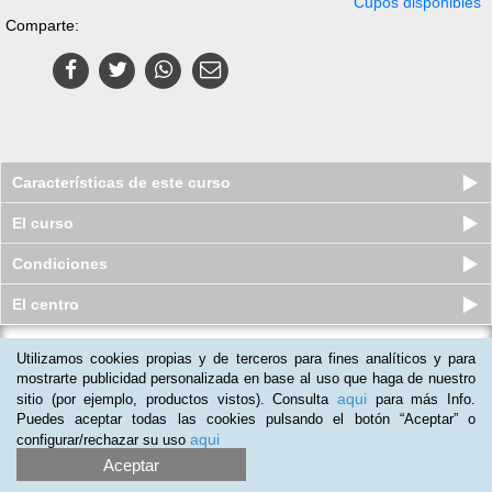
Cupos disponibles
Comparte:
Características de este curso
El curso
Condiciones
El centro
Utilizamos cookies propias y de terceros para fines analíticos y para
Curso virtual (Online) de
Coordinador/a de Comedores
mostrarte publicidad personalizada en base al uso que haga de nuestro
Escolares
aqui
sitio (por ejemplo, productos vistos). Consulta
para más Info.
Cupos disponibles
Puedes aceptar todas las cookies pulsando el botón “Aceptar” o
$
251.000
$
379.000
aqui
configurar/rechazar su uso
Aceptar