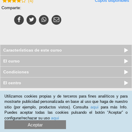
Cupos disponibles
(
4
)
Comparte:
Características de este curso
El curso
Condiciones
El centro
Utilizamos cookies propias y de terceros para fines analíticos y para
Nuestros clientes opinan:
mostrarte publicidad personalizada en base al uso que haga de nuestro
aqui
sitio (por ejemplo, productos vistos). Consulta
para más Info.
Antonio Trujillo
(06-02-2016)
Puedes aceptar todas las cookies pulsando el botón “Aceptar” o
Lo he visto muy por encima ya que ha sido para un regalo y sé
aqui
configurar/rechazar su uso
perfectamente que cumple con lo necesario para gestionar el
Aceptar
Estrés y que la utilización de Técnicas de Relajación funcionan,