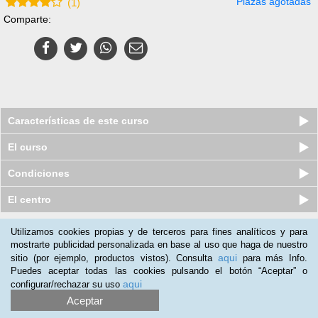
Plazas agotadas
(
1
)
Comparte:
Características de este curso
El curso
Condiciones
El centro
Utilizamos cookies propias y de terceros para fines analíticos y para
Nuestros clientes opinan:
mostrarte publicidad personalizada en base al uso que haga de nuestro
aqui
sitio (por ejemplo, productos vistos). Consulta
para más Info.
Isabel Sanchez-morate
(11-05-2017)
Puedes aceptar todas las cookies pulsando el botón “Aceptar” o
Lo recomendaría
aqui
configurar/rechazar su uso
Aceptar