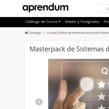
Catálogo
de
Cursos
Máster y Postgrados
Pro
Catálogo
Cursos Online de Administración de Empre
TODOS
Sanidad
OFERTAS DESTACADAS
Informá
Masterpack de Sistemas d
CURSOS MÁS VALORADOS
Idioma
NOVEDADES DE NUESTRO CATÁLOGO
Admini
Deporte
Educac
Otras T