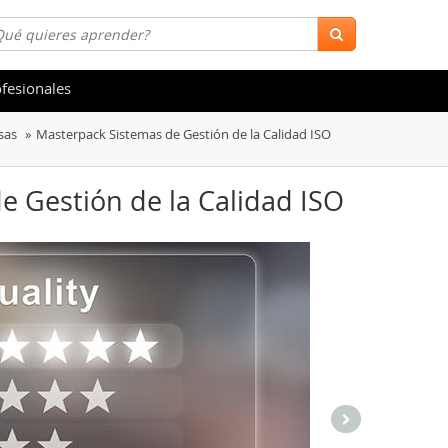
fesionales
sas
Masterpack Sistemas de Gestión de la Calidad ISO
 y Salud
Hostelería y Turismo
tica
Marketing y Comunicación
e Gestión de la Calidad ISO
s
Acceso Laboral
stración de Empresas
Finanzas
s y Ocio
Belleza y Moda
ión
Comercial y Ventas
emáticas
Medio Ambiente