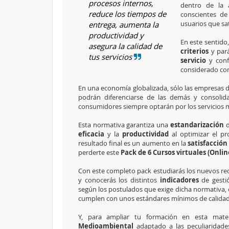
procesos internos,
dentro de la 
reduce los tiempos de
conscientes de
usuarios que sa
entrega, aumenta la
productividad y
En este sentido,
asegura la calidad de
criterios
y par
tus servicios
servicio
y conf
considerado com
En una economía globalizada, sólo las empresas 
podrán diferenciarse de las demás y consolid
consumidores siempre optarán por los servicios 
Esta normativa garantiza una
estandarización
d
eficacia
y la
productividad
al optimizar el pr
resultado final es un aumento en la
satisfacción
perderte este
Pack de 6 Cursos virtuales (Onlin
Con este completo pack estudiarás los nuevos requ
y conocerás los distintos
indicadores
de gestió
según los postulados que exige dicha normativa, c
cumplen con unos estándares mínimos de calidad
Y, para ampliar tu formación en esta mat
Medioambiental
adaptado a las peculiaridad