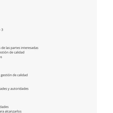
 3
de las partes interesadas
stión de calidad
os
gestión de calidad
dades y autoridades
idades
ara alcanzarlos