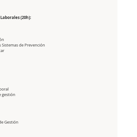
Laborales (20h):
ión
os Sistemas de Prevención
tar
boral
e gestión
de Gestión