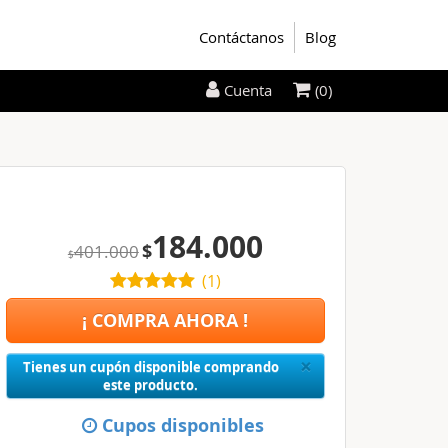
Contáctanos
Blog
(0)
Cuenta
184.000
$
401.000
$
(
1
)
¡ COMPRA AHORA !
Close
×
Tienes un cupón disponible comprando
este producto.
Cupos disponibles