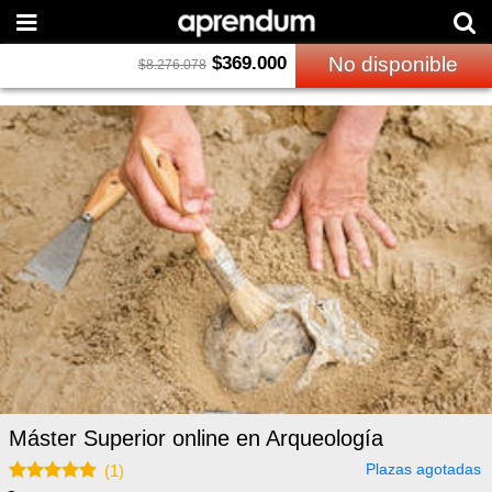
$
369.000
No disponible
$
8.276.078
Máster Superior online en Arqueología
Plazas agotadas
(
1
)