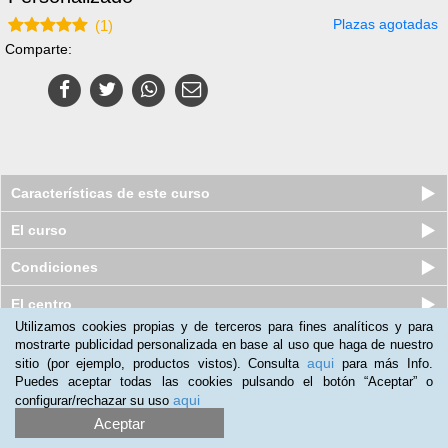
Plazas agotadas
(
1
)
Comparte:
Características de este curso
El curso
Condiciones
El centro
Utilizamos cookies propias y de terceros para fines analíticos y para
mostrarte publicidad personalizada en base al uso que haga de nuestro
Nuestros clientes opinan:
aqui
sitio (por ejemplo, productos vistos). Consulta
para más Info.
Puedes aceptar todas las cookies pulsando el botón “Aceptar” o
Rosalia Orgaz
(03-02-2015)
aqui
configurar/rechazar su uso
Inteligencia Emocional la calidad me ha parecido estupenda y se
Aceptar
lo recomendaria a todo el mundo en especial a los deportistas