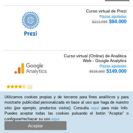
Curso virtual de Prezi
Plazas agotadas
$
94.000
$
213.999
Curso virtual (Online) de Analitica
Web - Google Analytics
Plazas agotadas
$
149.000
$
638.000
(
1
)
Utilizamos cookies propias y de terceros para fines analíticos y para
Pack 2 Cursos virtuales (Online) de
mostrarte publicidad personalizada en base al uso que haga de nuestro
Tratamiento de Imágenes Di...
aqui
sitio (por ejemplo, productos vistos). Consulta
para más Info.
Cupos disponibles
Puedes aceptar todas las cookies pulsando el botón “Aceptar” o
$
219.000
$
294.000
aqui
configurar/rechazar su uso
Aceptar