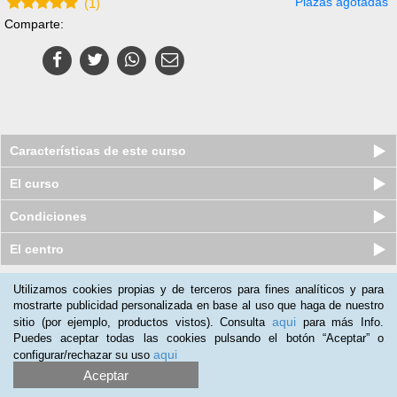
Plazas agotadas
(
1
)
Comparte:
Características de este curso
El curso
Condiciones
El centro
Utilizamos cookies propias y de terceros para fines analíticos y para
Nuestros clientes opinan:
mostrarte publicidad personalizada en base al uso que haga de nuestro
aqui
sitio (por ejemplo, productos vistos). Consulta
para más Info.
Jennifer Purti
(27-09-2015)
Puedes aceptar todas las cookies pulsando el botón “Aceptar” o
Me ha parecido perfecto. Lo recomiendo. Se aprende mucho.
aqui
configurar/rechazar su uso
Aceptar