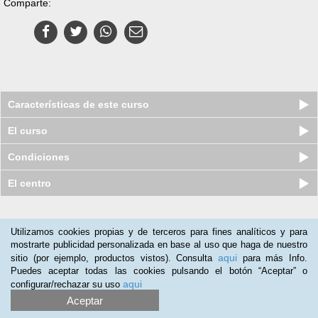
Comparte:
Características de este curso
El curso
Condiciones
El centro
Nuestros clientes opinan:
Utilizamos cookies propias y de terceros para fines analíticos y para
mostrarte publicidad personalizada en base al uso que haga de nuestro
Andrea Jabre
(17-05-2018)
aqui
sitio (por ejemplo, productos vistos). Consulta
para más Info.
Exelente
Puedes aceptar todas las cookies pulsando el botón “Aceptar” o
aqui
configurar/rechazar su uso
Alana Di­az
(16-03-2015)
Aceptar
Curso online de Wedding planner El curso está muy bien para