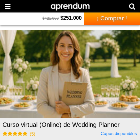
$
251.000
¡ Comprar !
$
421.000
Curso virtual (Online) de Wedding Planner
Cupos disponibles
(
5
)