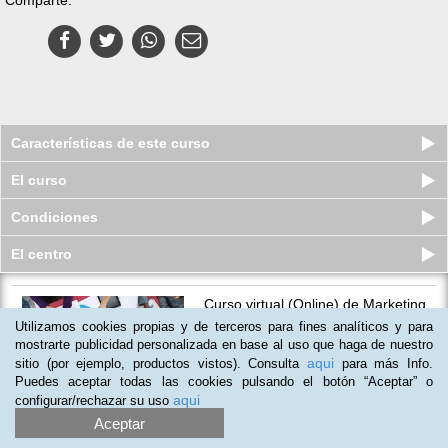
Características de este curso
El curso
Condiciones
El centro
Curso virtual (Online) de Marketing
Estratégico
Utilizamos cookies propias y de terceros para fines analíticos y para
Cupos disponibles
mostrarte publicidad personalizada en base al uso que haga de nuestro
$
184.000
$
294.000
aqui
sitio (por ejemplo, productos vistos). Consulta
para más Info.
Puedes aceptar todas las cookies pulsando el botón “Aceptar” o
aqui
configurar/rechazar su uso
Aceptar