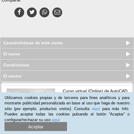
Características de este curso
El curso
Condiciones
El centro
Curso virtual (Online) de AutoCAD
2020
Utilizamos cookies propias y de terceros para fines analíticos y para
Cupos disponibles
mostrarte publicidad personalizada en base al uso que haga de nuestro
$
184.000
$
294.000
aqui
sitio (por ejemplo, productos vistos). Consulta
para más Info.
Puedes aceptar todas las cookies pulsando el botón “Aceptar” o
aqui
configurar/rechazar su uso
Aceptar