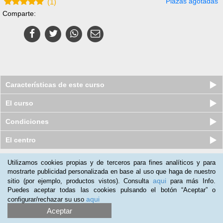
Plazas agotadas
(
1
)
Comparte:
Características de este curso
El curso
Condiciones
El centro
Utilizamos cookies propias y de terceros para fines analíticos y para
Nuestros clientes opinan:
mostrarte publicidad personalizada en base al uso que haga de nuestro
aqui
sitio (por ejemplo, productos vistos). Consulta
para más Info.
Beatriz Martin
(06-10-2019)
Puedes aceptar todas las cookies pulsando el botón “Aceptar” o
Curso muy interesante. Me a gustado mucho y lo recomendaría
aqui
configurar/rechazar su uso
a quien quiera empezar en videojuegos.
Aceptar