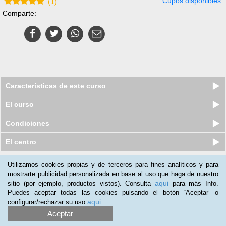
Cupos disponibles
(
1
)
Comparte:
Características de este curso
El curso
Condiciones
El centro
Utilizamos cookies propias y de terceros para fines analíticos y para
Nuestros clientes opinan:
mostrarte publicidad personalizada en base al uso que haga de nuestro
aqui
sitio (por ejemplo, productos vistos). Consulta
para más Info.
Lorena Plaza
(05-05-2019)
Puedes aceptar todas las cookies pulsando el botón “Aceptar” o
Excelente curso y formación.
aqui
configurar/rechazar su uso
Aceptar