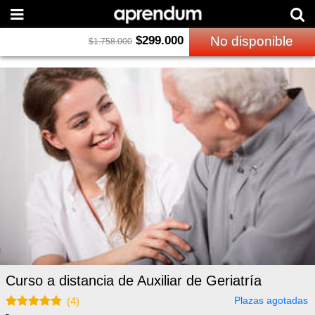
$
299.000
No disponible
$
1.758.000
Curso a distancia de Auxiliar de Geriatría
Plazas agotadas
(
4
)