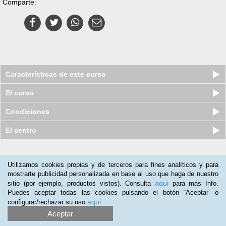
Comparte:
Características de este curso
El curso
Condiciones
El centro
Nuestros clientes opinan:
Utilizamos cookies propias y de terceros para fines analíticos y para
mostrarte publicidad personalizada en base al uso que haga de nuestro
Rosario Ramos
(24-12-2019)
aqui
sitio (por ejemplo, productos vistos). Consulta
para más Info.
Es muy Completo e interesantes.Lo recomiendo.
Puedes aceptar todas las cookies pulsando el botón “Aceptar” o
aqui
configurar/rechazar su uso
Mªjesús Martinez
(19-01-2018)
Aceptar
Curso para renovar conocimiento para mi trabajo, y