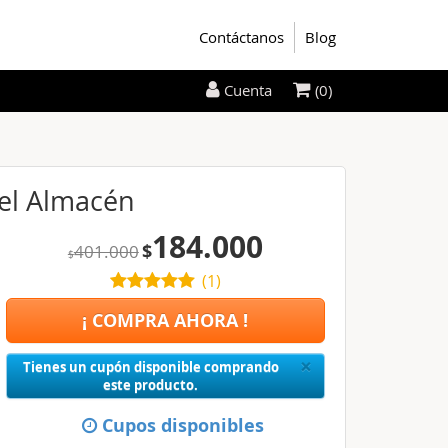
Contáctanos
Blog
(0)
Cuenta
del Almacén
184.000
$
401.000
$
(
1
)
¡ COMPRA AHORA !
Close
×
Tienes un cupón disponible comprando
este producto.
Cupos disponibles