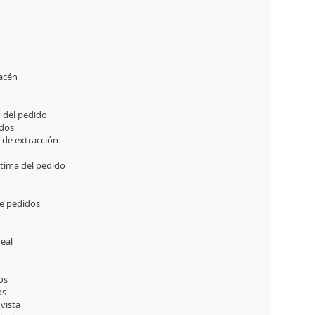
macén
n del pedido
idos
 de extracción
ltima del pedido
de pedidos
real
ios
os
 vista