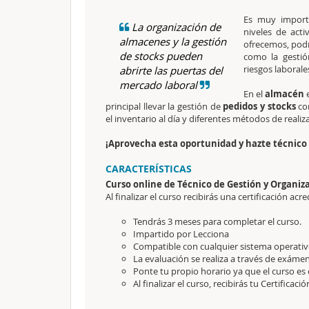
Es muy import
La organización de
niveles de acti
almacenes y la gestión
ofrecemos, pod
de stocks pueden
como la gestió
riesgos laborale
abrirte las puertas del
mercado laboral
En el
almacén
e
principal llevar la gestión de
pedidos y stocks
cor
el inventario al día y diferentes métodos de realiz
¡Aprovecha esta oportunidad y hazte técnico 
CARACTERÍSTICAS
Curso online de Técnico de Gestión y Organi
Al finalizar el curso recibirás una certificación acre
Tendrás 3 meses para completar el curso.
Impartido por Lecciona
Compatible con cualquier sistema operativo
La evaluación se realiza a través de exámen
Ponte tu propio horario ya que el curso es 
Al finalizar el curso, recibirás tu Certificaci