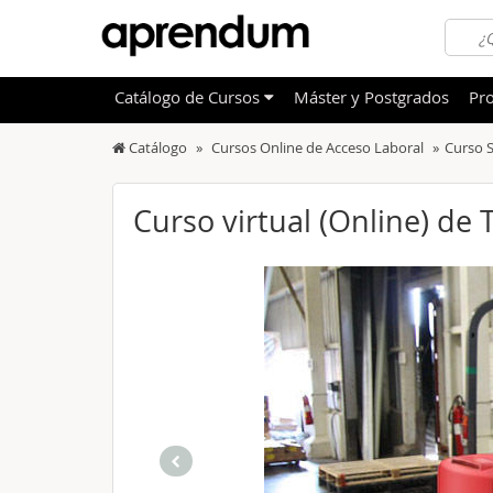
Catálogo
de
Cursos
Máster y Postgrados
Pro
Catálogo
Cursos Online de Acceso Laboral
Curso S
TODOS
Sanidad
OFERTAS DESTACADAS
Informá
Curso virtual (Online) de
CURSOS MÁS VALORADOS
Idioma
NOVEDADES DE NUESTRO CATÁLOGO
Admini
Deporte
Educac
Otras T