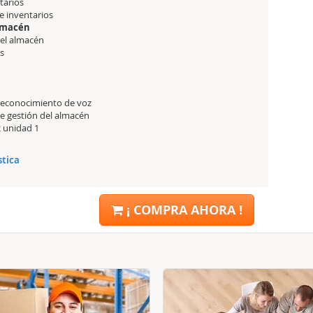
ntarios
de inventarios
almacén
del almacén
es
 reconocimiento de voz
de gestión del almacén
2 unidad 1
stica
¡ COMPRA AHORA !