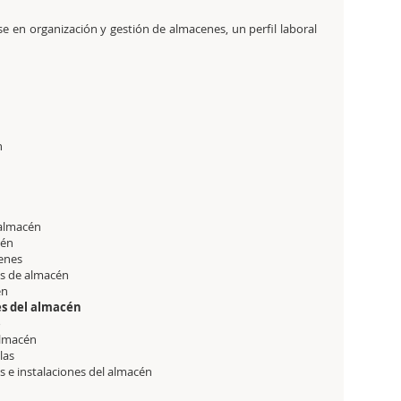
e en organización y gestión de almacenes, un perfil laboral
n
l almacén
cén
cenes
es de almacén
én
es del almacén
o
almacén
llas
s e instalaciones del almacén