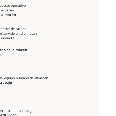
upuesto operativo
el almacén
el almacén
control de calidad
el servicio en el almacén
1 unidad 1
mano del almacén
cén
n del equipo humano del almacén
 trabajo
ón aplicados al trabajo
etitividad