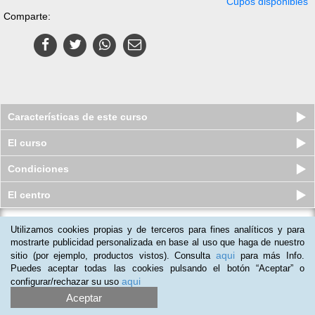
Cupos disponibles
Comparte:
Características de este curso
El curso
Condiciones
El centro
Utilizamos cookies propias y de terceros para fines analíticos y para
Pack de 2 Cursos virtuales (Online)
de Sistema de Gestión de l...
mostrarte publicidad personalizada en base al uso que haga de nuestro
aqui
sitio (por ejemplo, productos vistos). Consulta
para más Info.
Cupos disponibles
$
94.000
$
461.000
Puedes aceptar todas las cookies pulsando el botón “Aceptar” o
aqui
configurar/rechazar su uso
Aceptar