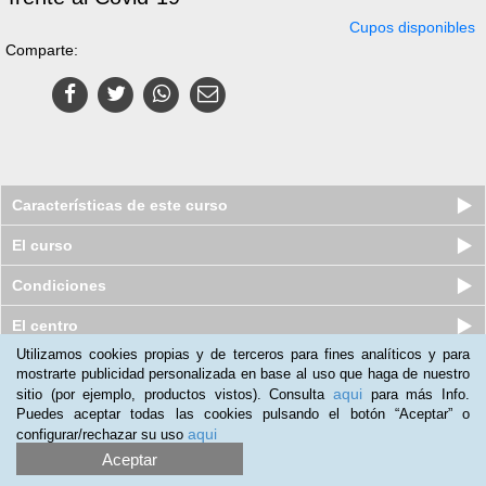
Cupos disponibles
Comparte:
Características de este curso
El curso
Condiciones
El centro
Utilizamos cookies propias y de terceros para fines analíticos y para
mostrarte publicidad personalizada en base al uso que haga de nuestro
Curso virtual (Online) de Dieta
aqui
sitio (por ejemplo, productos vistos). Consulta
para más Info.
Vegetariana y Pescetariana
Puedes aceptar todas las cookies pulsando el botón “Aceptar” o
Cupos disponibles
$
84.000
aqui
configurar/rechazar su uso
$
166.000
Aceptar