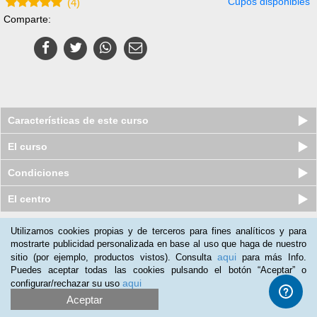
Cupos disponibles
(
4
)
Comparte:
Características de este curso
El curso
Condiciones
El centro
Utilizamos cookies propias y de terceros para fines analíticos y para
Nuestros clientes opinan:
mostrarte publicidad personalizada en base al uso que haga de nuestro
aqui
sitio (por ejemplo, productos vistos). Consulta
para más Info.
Francisco Benitez
(10-07-2018)
Puedes aceptar todas las cookies pulsando el botón “Aceptar” o
El producto es satisfactorio, lo uso cuando mi actividad
aqui
configurar/rechazar su uso
profesional me deja tiempo y me parece una buena manera de
Aceptar
formarse, recomendable para cualquier trabajador en activo.