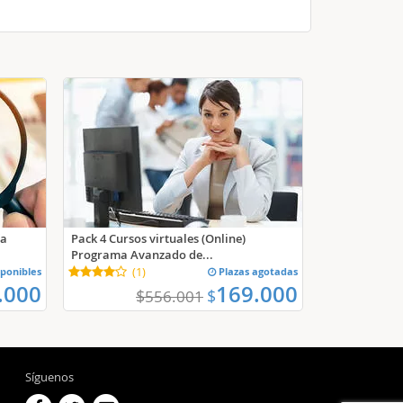
ía
Pack 4 Cursos virtuales (Online)
Programa Avanzado de...
ponibles
(
1
)
Plazas agotadas
.000
169.000
$
$
556.001
Síguenos