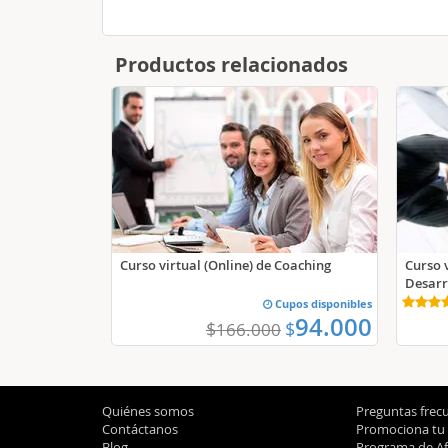
Productos relacionados
Curso v
Curso virtual (Online) de Coaching
Desarr
Cupos disponibles
94.000
$
$
166.000
Quiénes somos
Preguntas frec
Contáctanos
Promociona tu
Blog
Programa de Afi