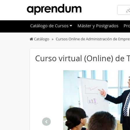
Catálogo
de
Cursos
Máster y Postgrados
Pro
Catálogo
Cursos Online de Administración de Empre
TODOS
Sanidad
OFERTAS DESTACADAS
Informá
Curso virtual (Online) de
CURSOS MÁS VALORADOS
Idioma
NOVEDADES DE NUESTRO CATÁLOGO
Admini
Deporte
Educac
Otras T