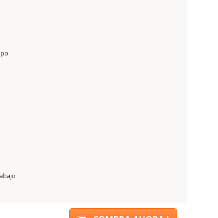
upo
abajo