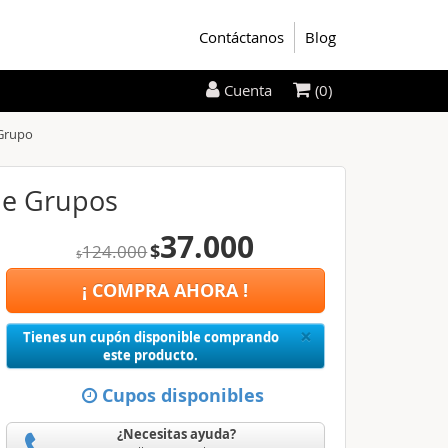
Contáctanos
Blog
(0)
Cuenta
 Grupo
 de Grupos
37.000
$
124.000
$
¡ COMPRA AHORA !
Close
×
Tienes un cupón disponible comprando
este producto.
Cupos disponibles
¿Necesitas ayuda?