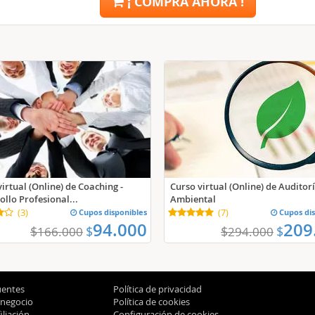
¡ COMPRA AHORA !
irtual (Online) de Coaching -
Curso virtual (Online) de Auditor
ollo Profesional...
Ambiental
(
3
)
Cupos disponibles
(
7
)
Cupos dis
94.000
209
$
$
$
$
166.000
294.000
uentes
Política de privacidad
 negocio
Política de cookies
liación
Configuración de cookies