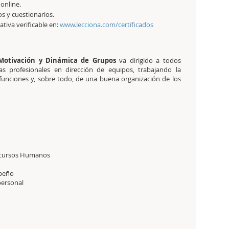
 online.
os y cuestionarios.
tativa verificable en:
www.lecciona.com/certificados
e Motivación y Dinámica de Grupos
va dirigido a todos
s profesionales en dirección de equipos, trabajando la
 funciones y, sobre todo, de una buena organización de los
ecursos Humanos
mpeño
personal