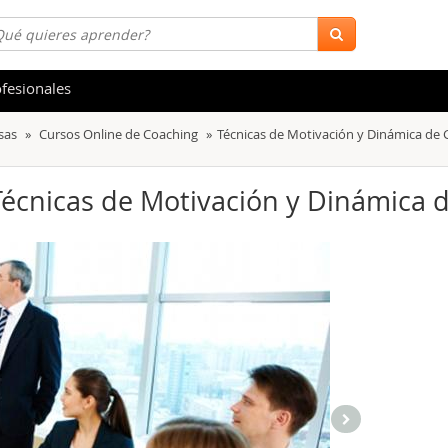
fesionales
sas
Cursos Online de Coaching
Técnicas de Motivación y Dinámica de
 y Salud
Hostelería y Turismo
tica
Marketing y Comunicación
 Técnicas de Motivación y Dinámica
s
Acceso Laboral
stración de Empresas
Finanzas
s y Ocio
Belleza y Moda
ión
Comercial y Ventas
emáticas
Medio Ambiente