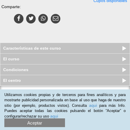
Cupos disponibles
Comparte:
Características de este curso
El curso
Condiciones
El centro
Utilizamos cookies propias y de terceros para fines analíticos y para
Curso virtual (Online) de huerto
urbano ecológico
mostrarte publicidad personalizada en base al uso que haga de nuestro
aqui
sitio (por ejemplo, productos vistos). Consulta
para más Info.
Plazas agotadas
$
74.000
$
180.000
Puedes aceptar todas las cookies pulsando el botón “Aceptar” o
aqui
configurar/rechazar su uso
Aceptar
(
3
)