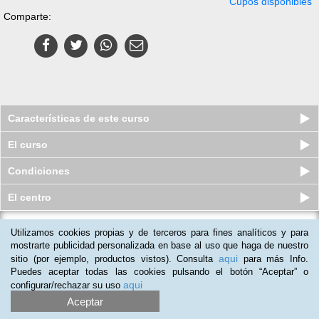
Cupos disponibles
Comparte:
Características de este curso
El curso
Condiciones
El centro
Utilizamos cookies propias y de terceros para fines analíticos y para
Pack de 3 Cursos virtuales (Online)
Superior de Adelgazamiento...
mostrarte publicidad personalizada en base al uso que haga de nuestro
aqui
sitio (por ejemplo, productos vistos). Consulta
para más Info.
Plazas agotadas
$
169.000
$
452.000
Puedes aceptar todas las cookies pulsando el botón “Aceptar” o
aqui
configurar/rechazar su uso
Aceptar
(
1
)