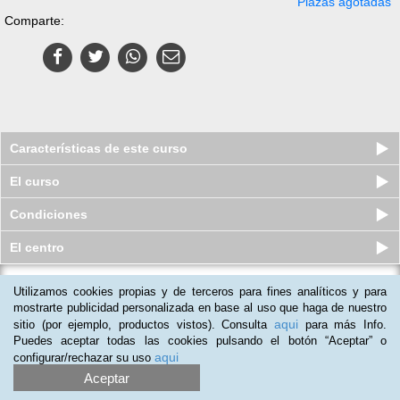
Plazas agotadas
Comparte:
Características de este curso
El curso
Condiciones
El centro
Utilizamos cookies propias y de terceros para fines analíticos y para
Curso virtual (Online) de Dieta
Vegetariana y Pescetariana
mostrarte publicidad personalizada en base al uso que haga de nuestro
aqui
sitio (por ejemplo, productos vistos). Consulta
para más Info.
Cupos disponibles
$
84.000
$
166.000
Puedes aceptar todas las cookies pulsando el botón “Aceptar” o
aqui
configurar/rechazar su uso
Aceptar