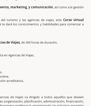
venta, marketing, y comunicación
, así como a la gestión
 del turismo y las agencias de viajes, este
Curso virtual
s
te dará los conocimientos y habilidades para comenzar a
ias de Viajes,
de 300 horas de duración.
sta en Agencias de Viajes.
o.
online.
ación acreditativa.
Agencias de Viajes va dirigido a todos aquellos que deseen
 (organización, planificación, administración, financiación,
 de manera profesional, garantizando las máximas garantías