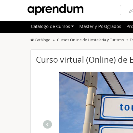
Catálogo
de
Cursos
Máster y Postgrados
Pro
Catálogo
Cursos Online de Hostelería y Turismo
E
TODOS
Sanidad
OFERTAS DESTACADAS
Informá
Curso virtual (Online) de 
CURSOS MÁS VALORADOS
Idioma
NOVEDADES DE NUESTRO CATÁLOGO
Admini
Deporte
Educac
Otras T