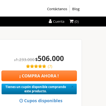
Contáctanos
Blog
(0)
Cuenta
506.000
$
1.233.000
$
(
7
)
¡ COMPRA AHORA !
Close
×
Tienes un cupón disponible comprando
este producto.
Cupos disponibles