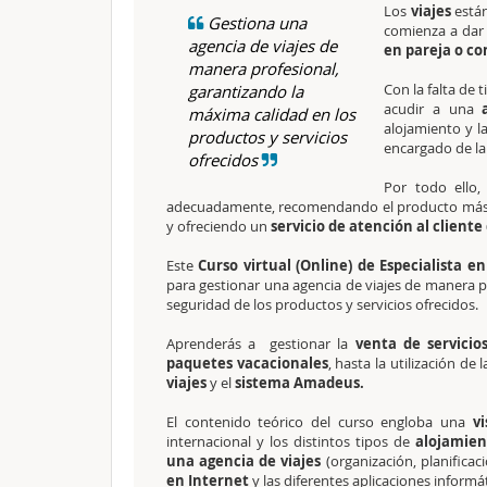
Los
viajes
están
Gestiona una
comienza a dar
agencia de viajes de
en pareja o co
manera profesional,
Con la falta de 
garantizando la
acudir a una
a
máxima calidad en los
alojamiento y l
productos y servicios
encargado de la 
ofrecidos
Por todo ello,
adecuadamente, recomendando el producto más a
y ofreciendo un
servicio de atención al cliente
Este
Curso virtual (Online) de Especialista en
para gestionar una agencia de viajes de manera p
seguridad de los productos y servicios ofrecidos.
Aprenderás a gestionar la
venta de servicios
paquetes vacacionales
, hasta la utilización de 
viajes
y el
sistema Amadeus.
El contenido teórico del curso engloba una
v
internacional y los distintos tipos de
alojamien
una agencia de viajes
(organización, planificaci
en Internet
y las diferentes aplicaciones informát