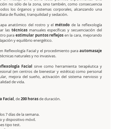
zación no sólo de la zona, sino también, como consecuencia
 todos los órganos y sistemas corporales, alcanzando una
ata de fluidez, tranquilidad y sedación.
apa anatómico del rostro y el
método
de la reflexología
car las
técnicas
manuales específicas y secuenciación del
stro para
estimular puntos reflejos
en la cara, mejorando
elajación y equilibrio energético.
en Reflexología Facial y el procedimiento para
automasaje
écnicas naturales y no invasivas.
flexología Facial
sirve como herramienta terapéutica y
fesional (en centros de bienestar y estética) como personal
cular, mejora del sueño, activación del sistema nervioso y
calidad de vida.
a Facial
, de
200 horas
de duración.
 los 7 días de la semana.
 y dispositivo móvil.
es tipo test.