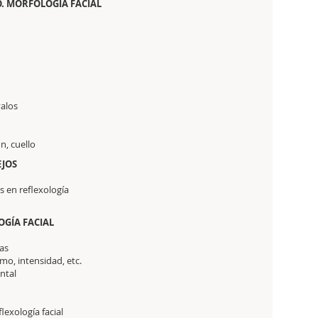
. MORFOLOGÍA FACIAL
valos
n, cuello
EJOS
as en reflexología
OGÍA FACIAL
ras
tmo, intensidad, etc.
ntal
lexología facial