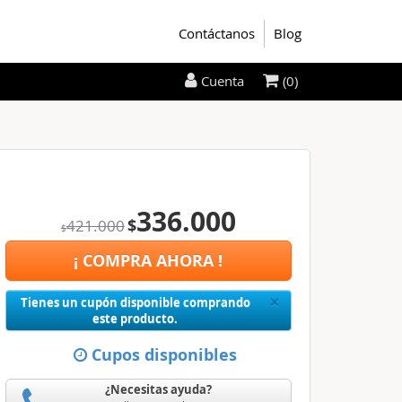
Contáctanos
Blog
(0)
Cuenta
336.000
$
421.000
$
¡ COMPRA AHORA !
Close
×
Tienes un cupón disponible comprando
este producto.
Cupos disponibles
¿Necesitas ayuda?