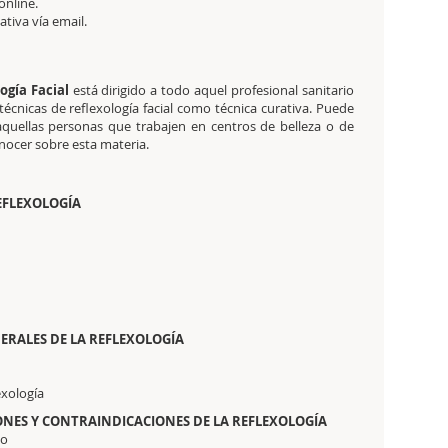
online.
tativa
vía email.
ogía Facial
está dirigido a todo aquel profesional sanitario
técnicas de reflexología facial como técnica curativa. Puede
quellas personas que trabajen en centros de belleza o de
nocer sobre esta materia.
EFLEXOLOGÍA
ERALES DE LA REFLEXOLOGÍA
exología
IONES Y CONTRAINDICACIONES DE LA REFLEXOLOGÍA
co