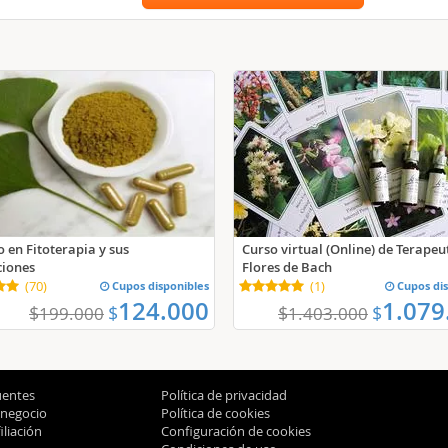
 en Fitoterapia y sus
Curso virtual (Online) de Terapeu
ciones
Flores de Bach
(
70
)
Cupos disponibles
(
1
)
Cupos dis
124.000
1.079
$
$
$
$
199.000
1.403.000
uentes
Política de privacidad
 negocio
Política de cookies
liación
Configuración de cookies