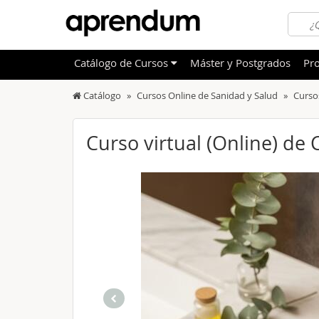
Catálogo
de
Cursos
Máster y Postgrados
Pro
Catálogo
Cursos Online de Sanidad y Salud
Curso
TODOS
Sanidad
OFERTAS DESTACADAS
Informá
Curso virtual (Online) de 
CURSOS MÁS VALORADOS
Idioma
NOVEDADES DE NUESTRO CATÁLOGO
Admini
Deporte
Educac
Otras T