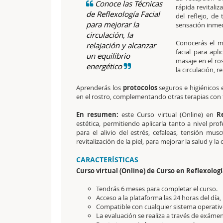
Conoce las Técnicas
rápida revitali
de Reflexología Facial
del reflejo, de
para mejorar la
sensación inmedi
circulación, la
Conocerás el m
relajación y alcanzar
facial para apli
un equilibrio
masaje en el ro
energético
la circulación, r
Aprenderás los
protocolos
seguros e higiénicos 
en el rostro, complementando otras terapias con t
En resumen:
este Curso virtual (Online) en
Re
estética, permitiendo aplicarla tanto a nivel pro
para el alivio del estrés, cefaleas, tensión mus
revitalización de la piel, para mejorar la salud y la 
CARACTERÍSTICAS
Curso virtual (Online) de Curso en Reflexologí
Tendrás 6 meses para completar el curso.
Acceso a la plataforma las 24 horas del día,
Compatible con cualquier sistema operativo
La evaluación se realiza a través de exámen