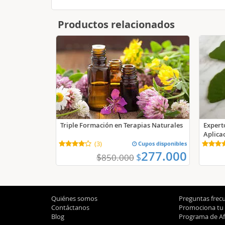
Productos relacionados
Experto
Triple Formación en Terapias Naturales
Aplica
(
3
)
Cupos disponibles
277.000
$
$
850.000
Quiénes somos
Preguntas frec
Contáctanos
Promociona tu
Blog
Programa de Afi