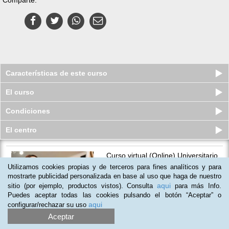
Características de este curso
El curso
Condiciones
El centro
Curso virtual (Online) Universitario
de Arteterapia
Utilizamos cookies propias y de terceros para fines analíticos y para
Cupos disponibles
mostrarte publicidad personalizada en base al uso que haga de nuestro
$
430.000
$
846.000
aqui
sitio (por ejemplo, productos vistos). Consulta
para más Info.
Puedes aceptar todas las cookies pulsando el botón “Aceptar” o
aqui
configurar/rechazar su uso
Aceptar