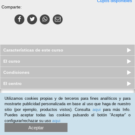
Cupos disponibles
Comparte:
Características de este curso
El curso
Condiciones
El centro
Utilizamos cookies propias y de terceros para fines analíticos y para
Manejo de Situaciones de Riesgo en
la Atención Directa a la Ci...
mostrarte publicidad personalizada en base al uso que haga de nuestro
aqui
sitio (por ejemplo, productos vistos). Consulta
para más Info.
Cupos disponibles
$
129.000
$
209.000
Puedes aceptar todas las cookies pulsando el botón “Aceptar” o
aqui
configurar/rechazar su uso
Aceptar