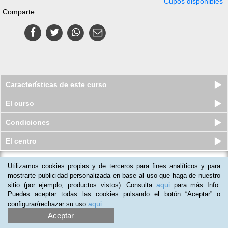
Cupos disponibles
Comparte:
Características de este curso
El curso
Condiciones
El centro
Utilizamos cookies propias y de terceros para fines analíticos y para
Triple Formación en Terapias
Naturales
mostrarte publicidad personalizada en base al uso que haga de nuestro
aqui
sitio (por ejemplo, productos vistos). Consulta
para más Info.
Cupos disponibles
$
277.000
$
850.000
Puedes aceptar todas las cookies pulsando el botón “Aceptar” o
aqui
configurar/rechazar su uso
Aceptar
(
3
)