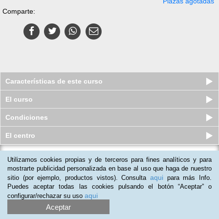
Plazas agotadas
Comparte:
Características de este curso
El curso
Condiciones
El centro
Utilizamos cookies propias y de terceros para fines analíticos y para
Curso Universitario de Psicología
Criminal
mostrarte publicidad personalizada en base al uso que haga de nuestro
aqui
sitio (por ejemplo, productos vistos). Consulta
para más Info.
Cupos disponibles
$
430.000
$
846.000
Puedes aceptar todas las cookies pulsando el botón “Aceptar” o
aqui
configurar/rechazar su uso
Aceptar