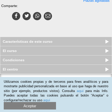
Plazas agotadas
Comparte:
Características de este curso
El curso
Condiciones
El centro
Utilizamos cookies propias y de terceros para fines analíticos y para
Pack 3 Cursos virtuales (Online):
Monitor de Mindfulness + Coa...
mostrarte publicidad personalizada en base al uso que haga de nuestro
aqui
sitio (por ejemplo, productos vistos). Consulta
para más Info.
Plazas agotadas
$
369.000
$
2.121.000
Puedes aceptar todas las cookies pulsando el botón “Aceptar” o
aqui
configurar/rechazar su uso
Aceptar