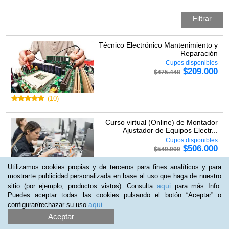
Filtrar
Técnico Electrónico Mantenimiento y
Reparación
Cupos disponibles
$
209.000
$
475.448
(
10
)
Curso virtual (Online) de Montador
Ajustador de Equipos Electr...
Cupos disponibles
$
506.000
$
549.000
Utilizamos cookies propias y de terceros para fines analíticos y para
mostrarte publicidad personalizada en base al uso que haga de nuestro
aqui
sitio (por ejemplo, productos vistos). Consulta
para más Info.
Puedes aceptar todas las cookies pulsando el botón “Aceptar” o
Curso virtual (Online) de Técnico en
aqui
configurar/rechazar su uso
Electrónica y Microelectr...
Aceptar
Cupos disponibles
$
421.000
$
634.000