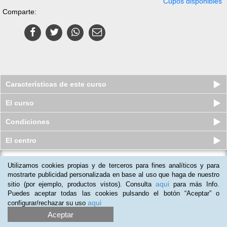
Cupos disponibles
Comparte:
Características de este curso
El curso
Condiciones
El centro
Utilizamos cookies propias y de terceros para fines analíticos y para
Curso virtual (Online) de Técnicas
de Ventas en Librerías y Pa...
mostrarte publicidad personalizada en base al uso que haga de nuestro
aqui
sitio (por ejemplo, productos vistos). Consulta
para más Info.
Cupos disponibles
$
124.000
$
166.000
Puedes aceptar todas las cookies pulsando el botón “Aceptar” o
aqui
configurar/rechazar su uso
Aceptar