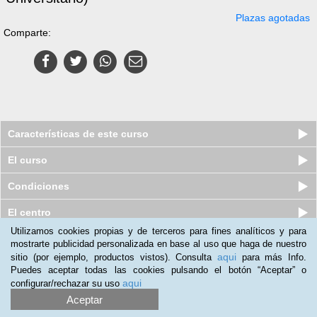
Plazas agotadas
Comparte:
Características de este curso
El curso
Condiciones
El centro
Utilizamos cookies propias y de terceros para fines analíticos y para
mostrarte publicidad personalizada en base al uso que haga de nuestro
Pack Superior de 6 Cursos virtuales
aqui
sitio (por ejemplo, productos vistos). Consulta
para más Info.
(Online) De Programador De...
Puedes aceptar todas las cookies pulsando el botón “Aceptar” o
Cupos disponibles
$
259.000
aqui
configurar/rechazar su uso
$
379.000
Aceptar