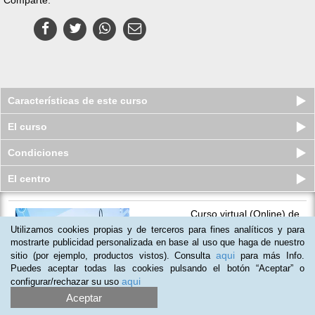
Características de este curso
El curso
Condiciones
El centro
Curso virtual (Online) de
Implantación de los Elementos de
Utilizamos cookies propias y de terceros para fines analíticos y para
una...
mostrarte publicidad personalizada en base al uso que haga de nuestro
Cupos disponibles
aqui
sitio (por ejemplo, productos vistos). Consulta
para más Info.
$
109.000
$
374.000
Puedes aceptar todas las cookies pulsando el botón “Aceptar” o
aqui
configurar/rechazar su uso
(
1
)
Aceptar