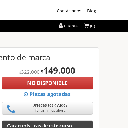
Contáctanos
Blog
(0)
Cuenta
iento de marca
149.000
$
322.000
$
NO DISPONIBLE
Plazas agotadas
¿Necesitas ayuda?
Te llamamos ahora!
Características de este curso