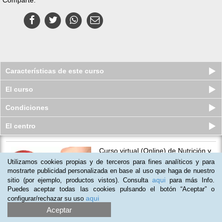
Características de este curso
El curso
Condiciones
El centro
Curso virtual (Online) de Nutrición y
Dietética + Coaching Nut...
Utilizamos cookies propias y de terceros para fines analíticos y para
Plazas agotadas
mostrarte publicidad personalizada en base al uso que haga de nuestro
$
166.000
$
1.165.000
aqui
sitio (por ejemplo, productos vistos). Consulta
para más Info.
Puedes aceptar todas las cookies pulsando el botón “Aceptar” o
aqui
configurar/rechazar su uso
(
22
)
Aceptar